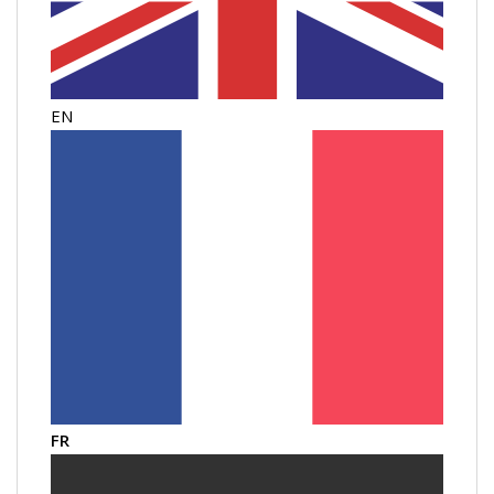
EN
FR