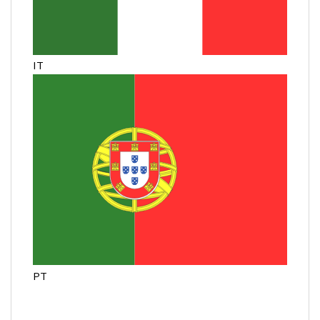
IT
PT