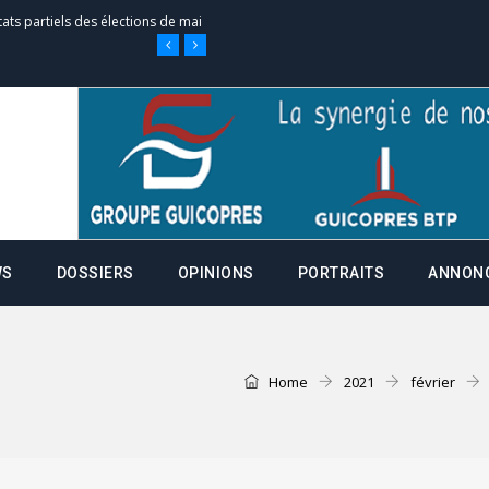
tats partiels des élections de mai
e d’appel, joignable au 105, ouvert
 des campagnes ce jeudi 28 mai à
WS
DOSSIERS
OPINIONS
PORTRAITS
ANNON
nce de la fiche de procuration
Commissions Administratives de
tation de serment et à une
Home
2021
février
entants aux CACV (centralisation