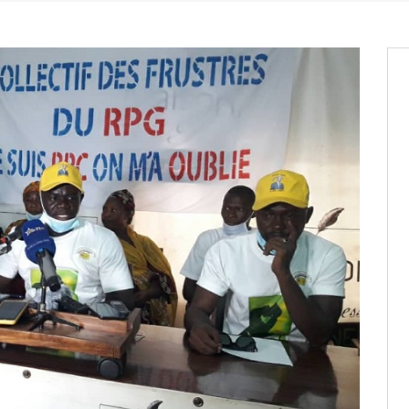
it des cartes d’électeurs possible
os informations à transmettre
aux provisoires et des
: ce 4 juin à 18h
tats partiels des élections de mai