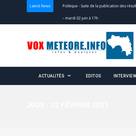
Latest News
Politique
-
Suite de la publication des résul
– mardi 02 juin à 17h
Politique
-
Scrutins : la DGE active un centr
24h/24 et 7j/7
Actualités
-
Double scrutin du 31 mai : fin
minuit
ACTUALITÉS
EDITOS
INTERVIE
Actualités
-
Communiqué relatif à la délivra
Politique
-
Convocation des membres des 
Centralisation des Votes (CACV) à une pres
JOUR :
12 FÉVRIER 2021
formation
Politique
-
Candidats : désignez vos représ