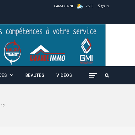
Sign in
CAMAYENNE
26
°
C
CES
BEAUTÉS
VIDÉOS
12