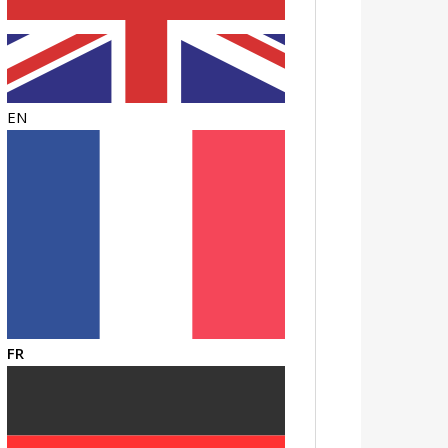
EN
FR