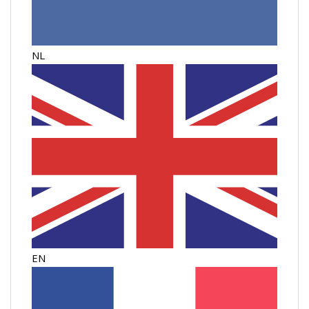
NL
EN