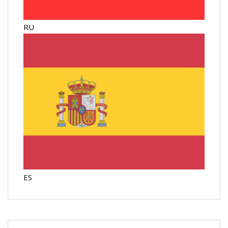
RU
ES