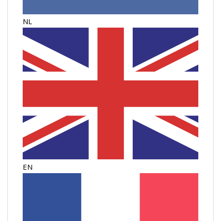
NL
EN