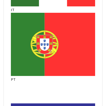
IT
PT