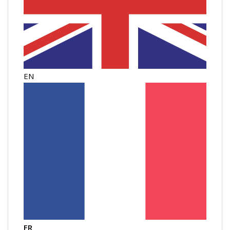
EN
FR