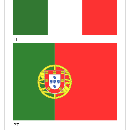
IT
PT