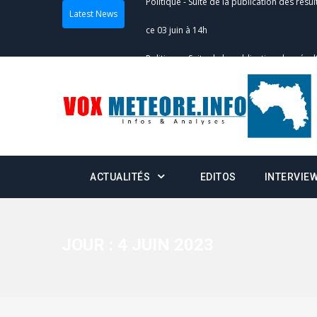
Latest News
Politique
-
Suite de la publication des résul
– mardi 02 juin à 17h
Politique
-
Scrutins : la DGE active un centr
24h/24 et 7j/7
Actualités
-
Double scrutin du 31 mai : fin
minuit
ACTUALITÉS
EDITOS
INTERVIE
Actualités
-
Communiqué relatif à la délivra
Politique
-
Convocation des membres des 
Centralisation des Votes (CACV) à une pres
JOUR :
4 JUIN 2023
formation
Politique
-
Candidats : désignez vos représ