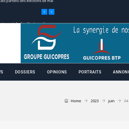
tats partiels des élections de mai
e d’appel, joignable au 105, ouvert
 des campagnes ce jeudi 28 mai à
WS
DOSSIERS
OPINIONS
PORTRAITS
ANNON
nce de la fiche de procuration
Commissions Administratives de
tation de serment et à une
Home
2023
juin
04
entants aux CACV (centralisation