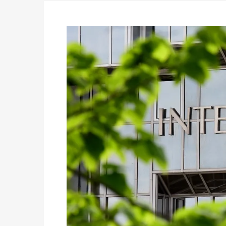
des votes) avant le 16 mai à 16h
Politique
-
Double scrutin du 31 mai : retra
du 16 au 31 mai 2026
Politique
-
Délégués de bureaux de vote : v
avant le 16 mai 2026 à 16h
Politique
-
Proclamation des résultats glob
statistiques des législatives et communales 
Politique
-
Suite de la publication des résul
ce 03 juin à 14h