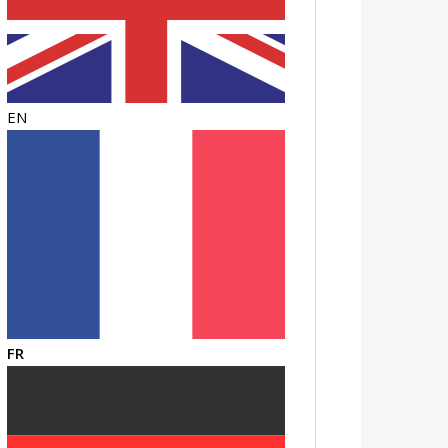
EN
FR