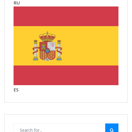
RU
ES