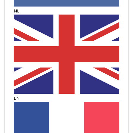
NL
EN