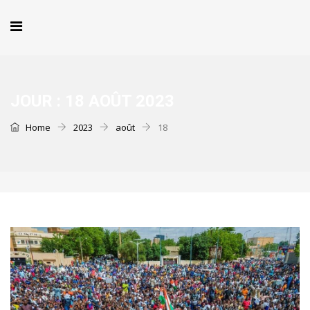
JOUR :
18 AOÛT 2023
Home
2023
août
18