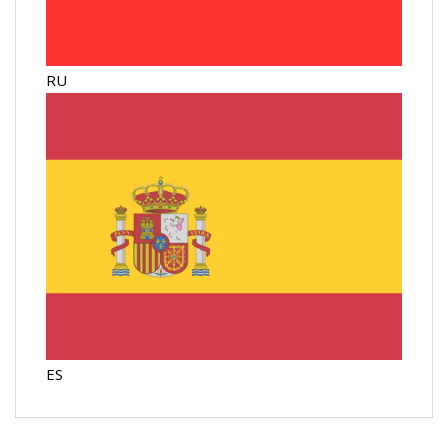
RU
ES