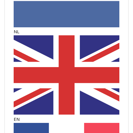
NL
EN