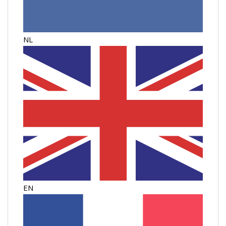
NL
EN