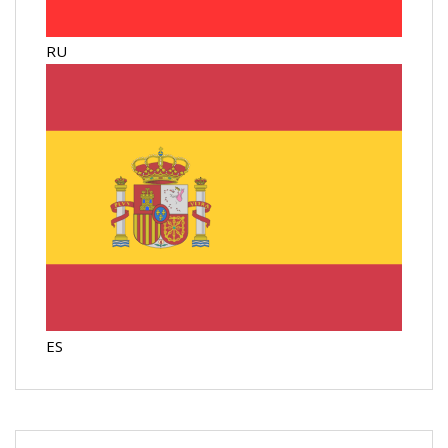
RU
ES