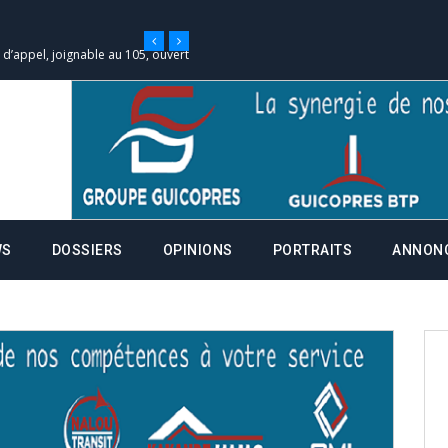
e d’appel, joignable au 105, ouvert
 des campagnes ce jeudi 28 mai à
nce de la fiche de procuration
Commissions Administratives de
WS
DOSSIERS
OPINIONS
PORTRAITS
ANNON
tation de serment et à une
entants aux CACV (centralisation
it des cartes d’électeurs possible