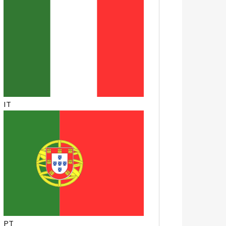
IT
PT