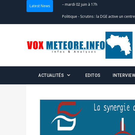
Latest News
Politique
-
Scrutins : la DGE active un centr
24h/24 et 7j/7
Actualités
-
Double scrutin du 31 mai : fin
minuit
Actualités
-
Communiqué relatif à la délivra
Politique
-
Convocation des membres des 
ACTUALITÉS
EDITOS
INTERVIE
Centralisation des Votes (CACV) à une pres
formation
Politique
-
Candidats : désignez vos représ
des votes) avant le 16 mai à 16h
Politique
-
Double scrutin du 31 mai : retra