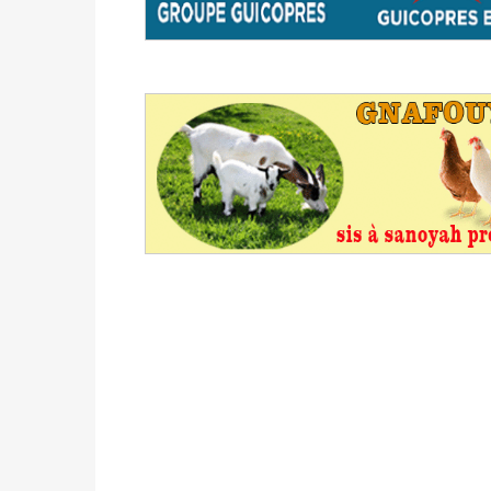
du 16 au 31 mai 2026
Politique
-
Délégués de bureaux de vote : v
avant le 16 mai 2026 à 16h
Politique
-
Proclamation des résultats glob
statistiques des législatives et communales 
Politique
-
Suite de la publication des résul
ce 03 juin à 14h
Politique
-
Suite de la publication des résul
– mardi 02 juin à 17h