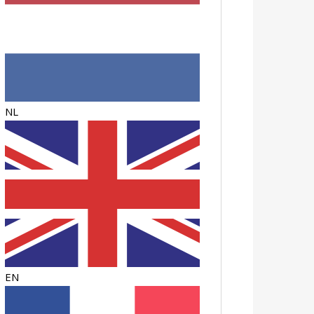
NL
EN