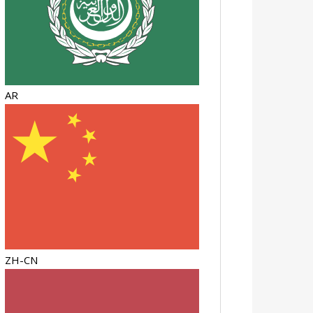
AR
ZH-CN