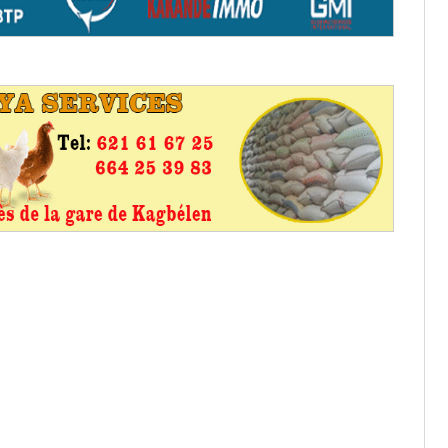
os informations à transmettre
aux provisoires et des
: ce 4 juin à 18h
tats partiels des élections de mai
tats partiels des élections de mai