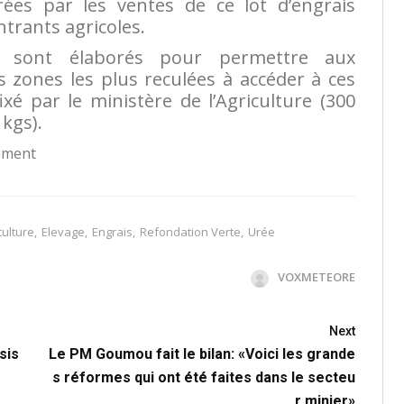
rées par les ventes de ce lot d’engrais
intrants agricoles.
s sont élaborés pour permettre aux
s zones les plus reculées à accéder à ces
ixé par le ministère de l’Agriculture (300
 kgs).
ement
culture
,
Elevage
,
Engrais
,
Refondation Verte
,
Urée
VOXMETEORE
Next
sis
Le PM Goumou fait le bilan: «Voici les grande
s réformes qui ont été faites dans le secteu
r minier»