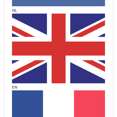
NL
EN