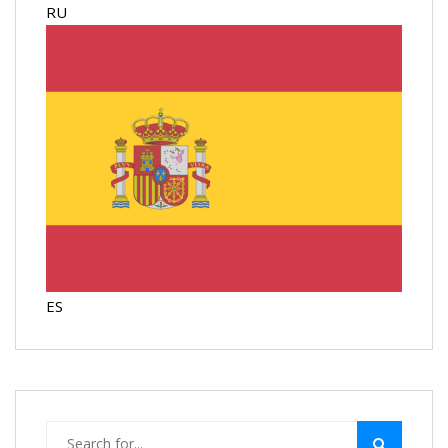
RU
ES