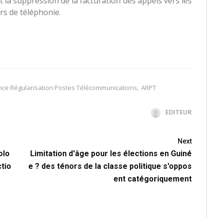
t la suppression de la facturation des appels vers les
rs de téléphonie.
ce Régularisation Postes Télécommunications
,
ARPT
EDITEUR
Next
olo
Limitation d'âge pour les élections en Guiné
tio
e ? des ténors de la classe politique s'oppos
ent catégoriquement