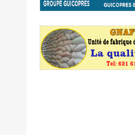
avant le 16 mai 2026 à 16h
Politique
-
Proclamation des résultats glob
statistiques des législatives et communales 
Politique
-
Suite de la publication des résul
ce 03 juin à 14h
Politique
-
Suite de la publication des résul
– mardi 02 juin à 17h
Politique
-
Scrutins : la DGE active un centr
24h/24 et 7j/7