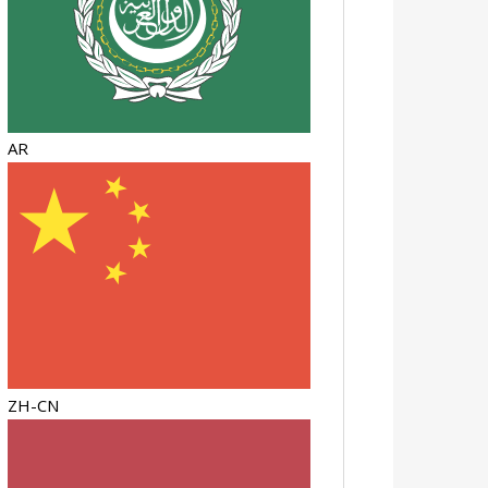
AR
ZH-CN