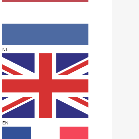
NL
EN