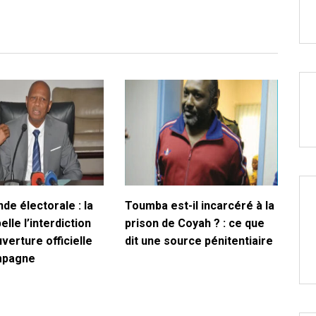
de électorale : la
Toumba est-il incarcéré à la
lle l’interdiction
prison de Coyah ? : ce que
uverture officielle
dit une source pénitentiaire
mpagne