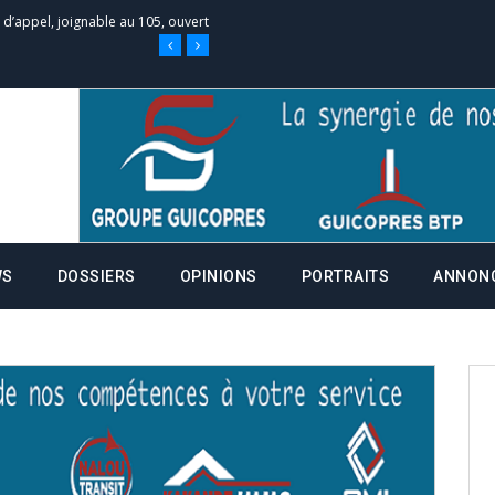
 des campagnes ce jeudi 28 mai à
nce de la fiche de procuration
Commissions Administratives de
tation de serment et à une
WS
DOSSIERS
OPINIONS
PORTRAITS
ANNON
entants aux CACV (centralisation
it des cartes d’électeurs possible
os informations à transmettre