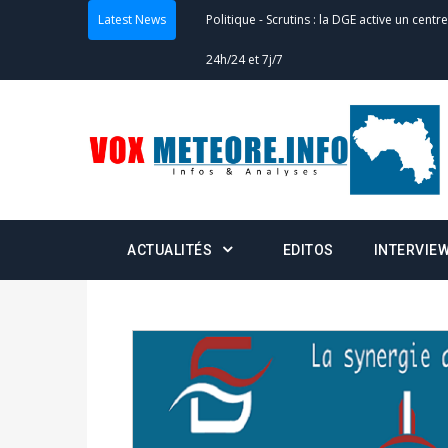
Latest News
Actualités
-
Double scrutin du 31 mai : fin
minuit
Actualités
-
Communiqué relatif à la délivra
Politique
-
Convocation des membres des 
Centralisation des Votes (CACV) à une pres
formation
ACTUALITÉS
EDITOS
INTERVIE
Politique
-
Candidats : désignez vos représ
des votes) avant le 16 mai à 16h
Politique
-
Double scrutin du 31 mai : retra
du 16 au 31 mai 2026
Politique
-
Délégués de bureaux de vote : v