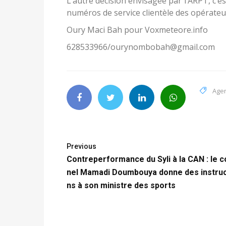
L’autre décision envisagée par l’ARPT, c’es
numéros de service clientèle des opérateu
Oury Maci Bah pour Voxmeteore.info
628533966/ourynombobah@gmail.com
Agen
Previous
Contreperformance du Syli à la CAN : le c
nel Mamadi Doumbouya donne des instruc
ns à son ministre des sports