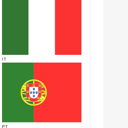
IT
PT