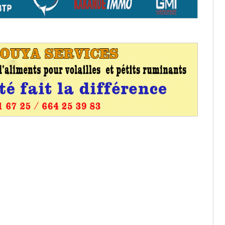
aux provisoires et des
: ce 4 juin à 18h
tats partiels des élections de mai
tats partiels des élections de mai
e d’appel, joignable au 105, ouvert