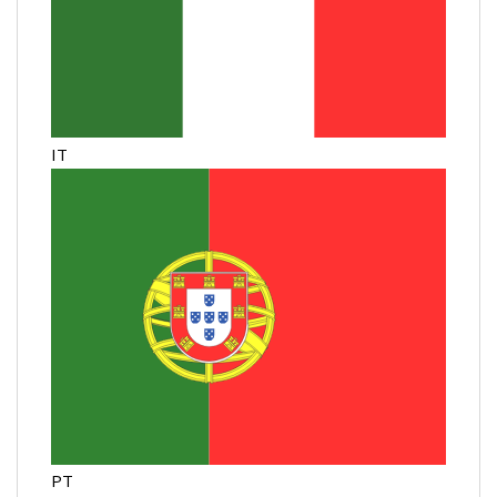
IT
PT