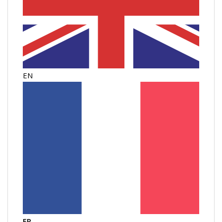
EN
FR