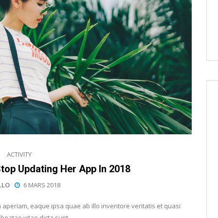
ACTIVITY
Stop Updating Her App In 2018
LLO
6 MARS 2018
periam, eaque ipsa quae ab illo inventore veritatis et quasi
 beatae vitae dicta sunt