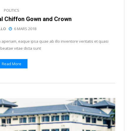
POLITICS
l Chiffon Gown and Crown
LLO
6 MARS 2018
periam, eaque ipsa quae ab illo inventore veritatis et quasi
 beatae vitae dicta sunt
Read More