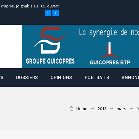
e d’appel, joignable au 105, ouvert
 des campagnes ce jeudi 28 mai à
nce de la fiche de procuration
Commissions Administratives de
WS
DOSSIERS
OPINIONS
PORTRAITS
ANNON
tation de serment et à une
entants aux CACV (centralisation
Home
2018
mars
0
it des cartes d’électeurs possible