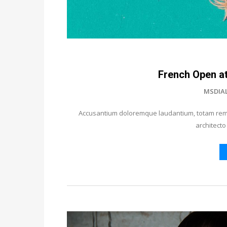
French Open a
MSDIA
Accusantium doloremque laudantium, totam rem a
architecto