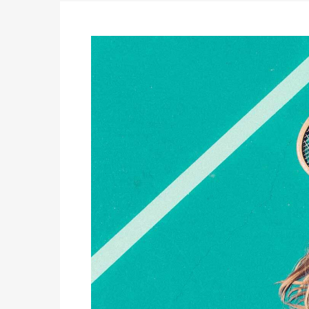
du 16 au 31 mai 2026
Politique
-
Délégués de bureaux de vote : v
avant le 16 mai 2026 à 16h
Politique
-
Proclamation des résultats glob
statistiques des législatives et communales 
Politique
-
Suite de la publication des résul
ce 03 juin à 14h
Politique
-
Suite de la publication des résul
– mardi 02 juin à 17h