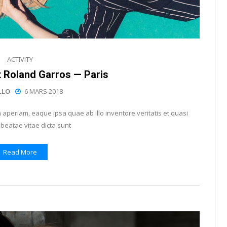
ACTIVITY
t Roland Garros — Paris
LLO
6 MARS 2018
periam, eaque ipsa quae ab illo inventore veritatis et quasi
 beatae vitae dicta sunt
Read More