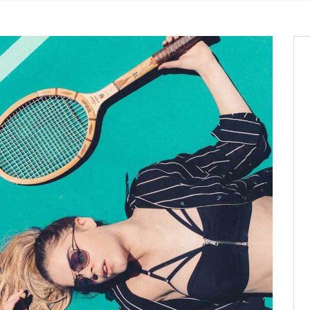
os informations à transmettre
aux provisoires et des
: ce 4 juin à 18h
tats partiels des élections de mai
tats partiels des élections de mai