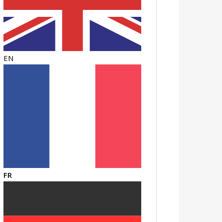
EN
FR