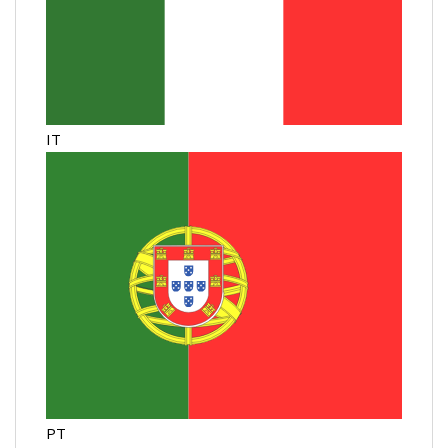
IT
PT