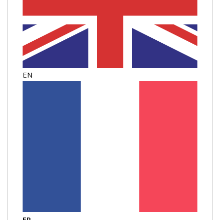
EN
FR