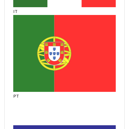
IT
PT