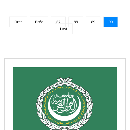
First
Préc
87
88
89
90
Last