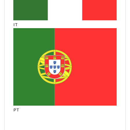
IT
PT