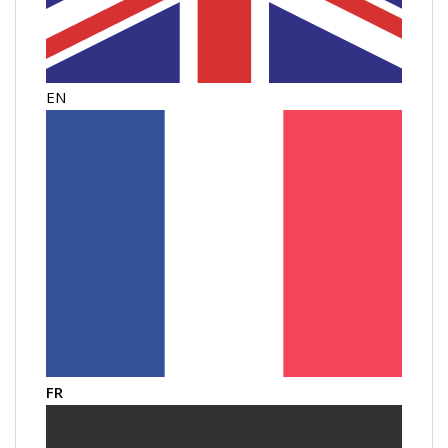
EN
FR