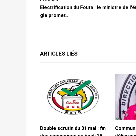
Electrification du Fouta : le ministre de l'
gie promet..
ARTICLES LIÉS
Double scrutin du 31 mai : fin
Communiq
des campagnes ce jeudi 28
délivranc