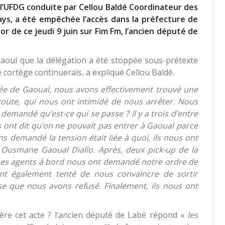
l’UFDG conduite par Cellou Baldé Coordinateur des
pays, a été empêchée l’accès dans la préfecture de
or de ce jeudi 9 juin sur Fim Fm, l’ancien député de
 Gaoul que la délégation a été stoppée sous-prétexte
 le cortège continuerais, a expliqué Cellou Baldé.
e de Gaoual, nous avons effectivement trouvé une
 route, qui nous ont intimidé de nous arrêter. Nous
emandé qu’est-ce qui se passe ? Il y a trois d’entre
us ont dit qu’on ne pouvait pas entrer à Gaoual parce
s demandé la tension était liée à quoi, ils nous ont
e Ousmane Gaoual Diallo. Après, deux pick-up de la
 Les agents à bord nous ont demandé notre ordre de
ont également tenté de nous convaincre de sortir
e que nous avons refusé. Finalement, ils nous ont
ière cet acte ? l’ancien député de Labé répond «
les