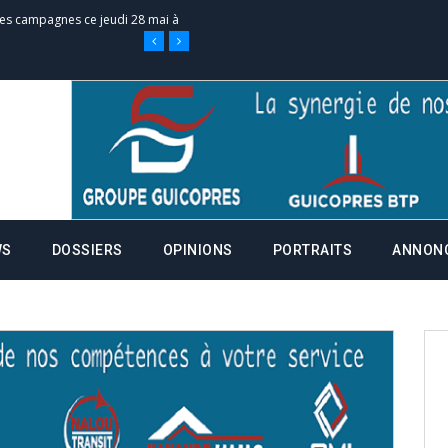
 des campagnes ce jeudi 28 mai à
nce de la fiche de procuration
Commissions Administratives de
tation de serment et à une
WS
DOSSIERS
OPINIONS
PORTRAITS
ANNON
entants aux CACV (centralisation
it des cartes d’électeurs possible
os informations à transmettre