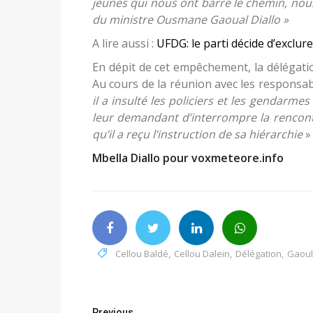
jeunes qui nous ont barré le chemin, nous 
du ministre Ousmane Gaoual Diallo »
A lire aussi :
UFDG: le parti décide d’exclu
En dépit de cet empêchement, la délégatio
Au cours de la réunion avec les responsab
il a insulté les policiers et les gendarme
leur demandant d’interrompre la rencont
qu’il a reçu l’instruction de sa hiérarchie
» 
Mbella Diallo pour voxmeteore.info
Cellou Baldé
,
Cellou Dalein
,
Délégation
,
Gaoul
Previous