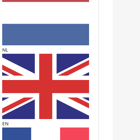
NL
EN