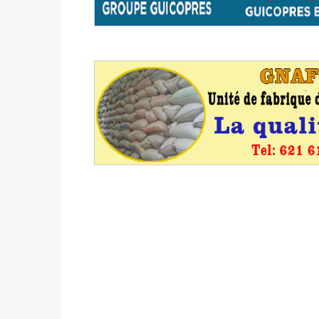
avant le 16 mai 2026 à 16h
Politique
-
Proclamation des résultats glob
statistiques des législatives et communales 
Politique
-
Suite de la publication des résul
ce 03 juin à 14h
Politique
-
Suite de la publication des résul
– mardi 02 juin à 17h
Politique
-
Scrutins : la DGE active un centr
24h/24 et 7j/7