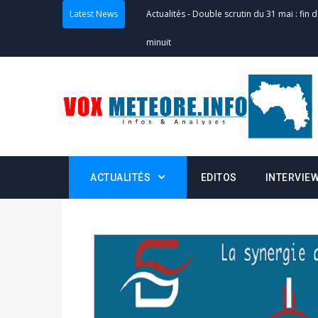
Latest News
Actualités
-
Double scrutin du 31 mai : fin
minuit
Actualités
-
Communiqué relatif à la délivra
Politique
-
Convocation des membres des 
Centralisation des Votes (CACV) à une pres
formation
ACTUALITÉS
EDITOS
INTERVIE
Politique
-
Candidats : désignez vos représ
des votes) avant le 16 mai à 16h
Politique
-
Double scrutin du 31 mai : retra
du 16 au 31 mai 2026
Politique
-
Délégués de bureaux de vote : v