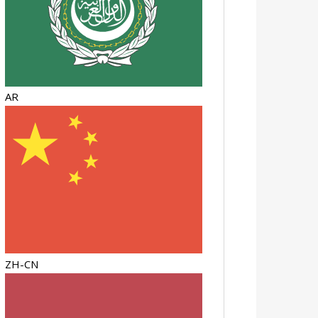
AR
ZH-CN