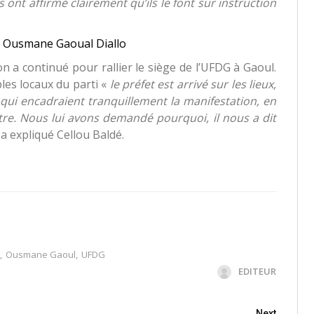
ont affirmé clairement qu’ils le font sur instruction
re Ousmane Gaoual Diallo
n a continué pour rallier le siège de l’UFDG à Gaoul.
les locaux du parti «
le préfet est arrivé sur les lieux,
s qui encadraient tranquillement la manifestation, en
re. Nous lui avons demandé pourquoi, il nous a dit
a expliqué Cellou Baldé.
,
Ousmane Gaoul
,
UFDG
EDITEUR
Next