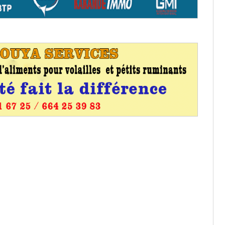
aux provisoires et des
: ce 4 juin à 18h
tats partiels des élections de mai
tats partiels des élections de mai
e d’appel, joignable au 105, ouvert