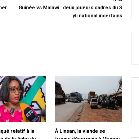
éner
Guinée vs Malawi : deux joueurs cadres du S
yli national incertains
ué relatif à la
À Linsan, la viande se
e de la fiche de
trouve désormais à Mamou