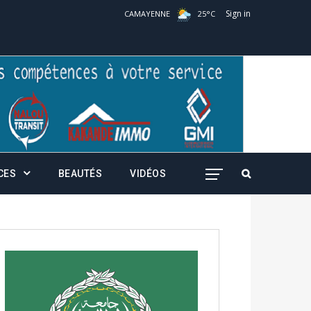
Sign in
CAMAYENNE
25
°
C
CES
BEAUTÉS
VIDÉOS