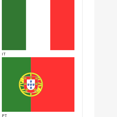
IT
PT