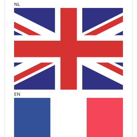
NL
EN