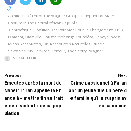
Architects Of Terror The Wagner Group's Blueprint For State
Capture In The Central African Republic
,
Centrafrique
,
Coalition Des Patriotes Pour Le Changement (CPC)
,
Diamant
,
Diamville
,
Faustin-Archange Touadéra
,
Lobaye Invest
,
Midas Ressources
,
Or
,
Ressources Naturelles
,
Russie
,
Sewa Security Services
,
Terreur
,
The Sentry
,
Wagner
VOXMETEORE
Previous
Next
Emeutes après la mort de
Crime passionnel à Faran
Nahel : L’Iran appelle la Fr
ah : un jeune tue un père d
ance à « mettre fin au trait
e famille qu’il a surpris av
ement violent » de sa pop
ec sa copine
ulation