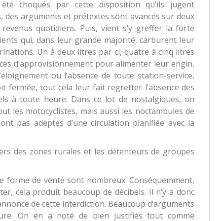
é choqués par cette disposition qu’ils jugent
ns, des arguments et prétextes sont avancés sur deux
revenus quotidiens. Puis, vient s’y greffer la forte
lients qui, dans leur grande majorité, carburent leur
nations. Un à deux litres par ci, quatre à cinq litres
rces d’approvisionnement pour alimenter leur engin,
L’éloignement ou l’absence de toute station-service,
oit fermée, tout cela leur fait regretter l’absence des
els à toute heure. Dans ce lot de nostalgiques, on
out les motocyclistes, mais aussi les noctambules de
 sont pas adeptes d’une circulation planifiée avec la
agers des zones rurales et les détenteurs de groupes
ette forme de vente sont nombreux. Conséquemment,
er, cela produit beaucoup de décibels. Il n’y a donc
 l’annonce de cette interdiction. Beaucoup d’arguments
ure. On en a noté de bien justifiés tout comme