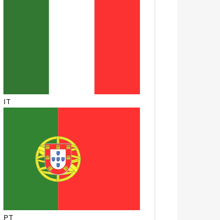
IT
PT