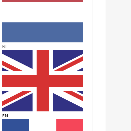
NL
EN