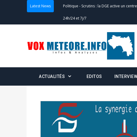
Latest News
Politique
-
Scrutins : la DGE active un centr
24h/24 et 7j/7
Actualités
-
Double scrutin du 31 mai : fin
minuit
Actualités
-
Communiqué relatif à la délivra
Politique
-
Convocation des membres des 
ACTUALITÉS
EDITOS
INTERVIE
Centralisation des Votes (CACV) à une pres
formation
Politique
-
Candidats : désignez vos représ
des votes) avant le 16 mai à 16h
Politique
-
Double scrutin du 31 mai : retra