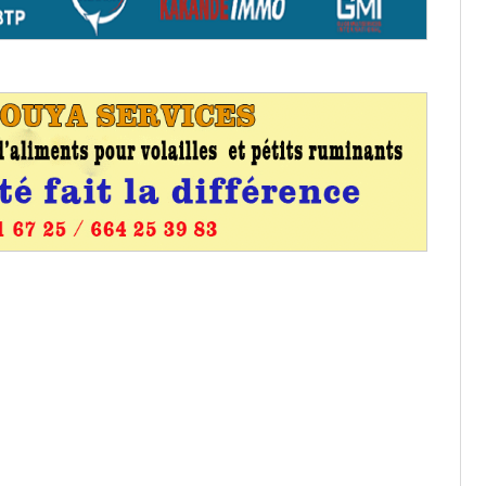
os informations à transmettre
aux provisoires et des
: ce 4 juin à 18h
tats partiels des élections de mai
tats partiels des élections de mai