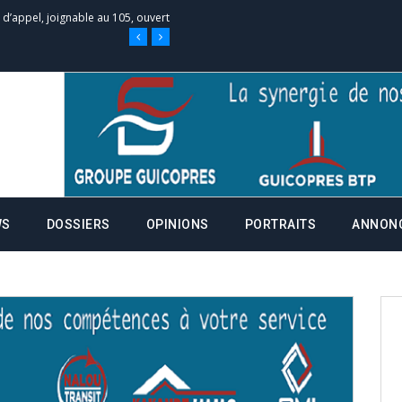
e d’appel, joignable au 105, ouvert
 des campagnes ce jeudi 28 mai à
nce de la fiche de procuration
Commissions Administratives de
WS
DOSSIERS
OPINIONS
PORTRAITS
ANNON
tation de serment et à une
entants aux CACV (centralisation
it des cartes d’électeurs possible