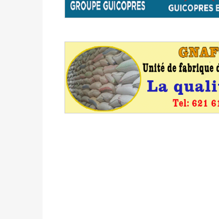
du 16 au 31 mai 2026
Politique
-
Délégués de bureaux de vote : v
avant le 16 mai 2026 à 16h
Politique
-
Proclamation des résultats glob
statistiques des législatives et communales 
Politique
-
Suite de la publication des résul
ce 03 juin à 14h
Politique
-
Suite de la publication des résul
– mardi 02 juin à 17h