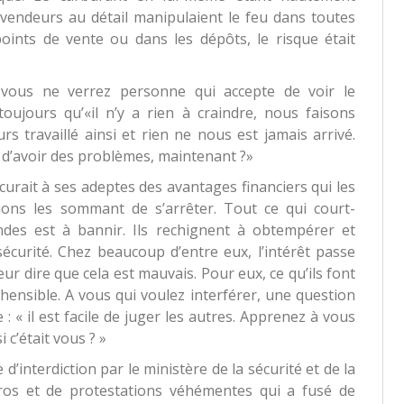
revendeurs au détail manipulaient le feu dans toutes
points de vente ou dans les dépôts, le risque était
 vous ne verrez personne qui accepte de voir le
ujours qu’«il n’y a rien à craindre, nous faisons
rs travaillé ainsi et rien ne nous est jamais arrivé.
d’avoir des problèmes, maintenant ?»
urait à ses adeptes des avantages financiers qui les
ions les sommant de s’arrêter. Tout ce qui court-
endes est à bannir. Ils rechignent à obtempérer et
écurité. Chez beaucoup d’entre eux, l’intérêt passe
eur dire que cela est mauvais. Pour eux, ce qu’ils font
éhensible. A vous qui voulez interférer, une question
 : « il est facile de juger les autres. Apprenez à vous
 c’était vous ? »
d’interdiction par le ministère de la sécurité et de la
haros et de protestations véhémentes qui a fusé de