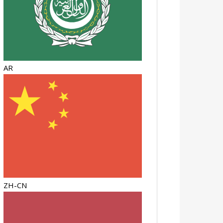
AR
ZH-CN