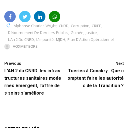
Alphonse Charles Wright
,
CNRD
,
Corruption
,
CRIEF
,
Détournement De Derniers Publics
,
Guinée
,
Justice
,
L’An 2 Du CNRD
,
L’impunité
,
MJDH
,
Plan D’Action Opérationnel
VOXMETEORE
Previous
Next
L’AN 2 du CNRD: les infras
Tueries à Conakry : Que c
tructures sanitaires mode
omptent faire les autorité
rnes émergent, l’offre de
s de la Transition ?
s soins s’améliore