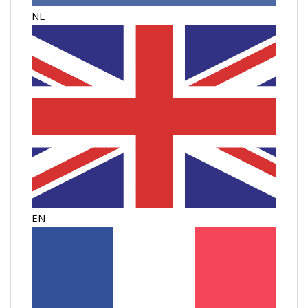
NL
EN