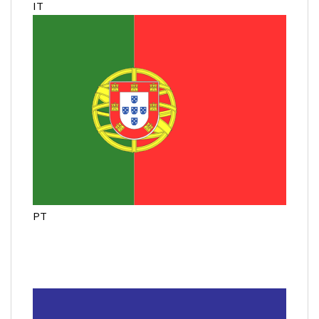
IT
PT