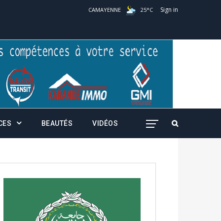
Sign in
CAMAYENNE
25
°
C
CES
BEAUTÉS
VIDÉOS