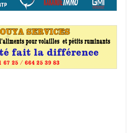
aux provisoires et des
: ce 4 juin à 18h
tats partiels des élections de mai
tats partiels des élections de mai
e d’appel, joignable au 105, ouvert