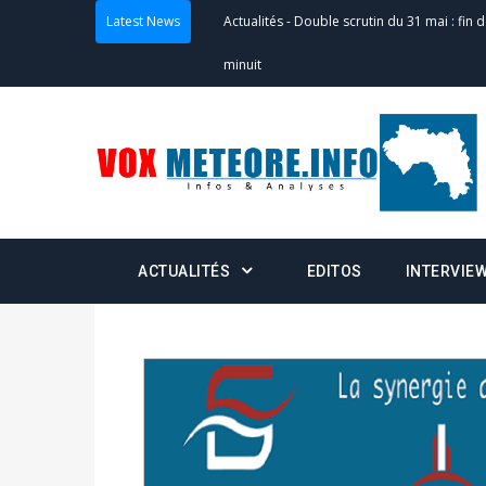
Latest News
Actualités
-
Double scrutin du 31 mai : fin
minuit
Actualités
-
Communiqué relatif à la délivra
Politique
-
Convocation des membres des 
Centralisation des Votes (CACV) à une pres
formation
ACTUALITÉS
EDITOS
INTERVIE
Politique
-
Candidats : désignez vos représ
des votes) avant le 16 mai à 16h
Politique
-
Double scrutin du 31 mai : retra
du 16 au 31 mai 2026
Politique
-
Délégués de bureaux de vote : v