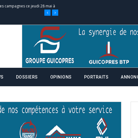
 des campagnes ce jeudi 28 mai à
nce de la fiche de procuration
Commissions Administratives de
tation de serment et à une
WS
DOSSIERS
OPINIONS
PORTRAITS
ANNON
entants aux CACV (centralisation
it des cartes d’électeurs possible
os informations à transmettre