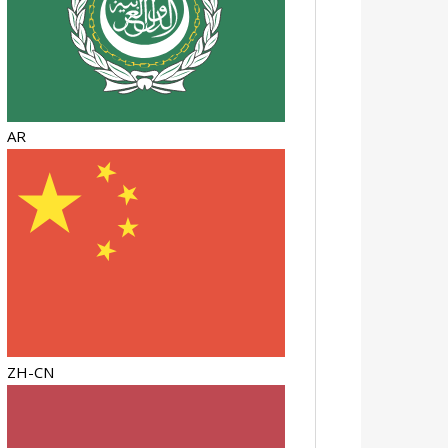
AR
ZH-CN