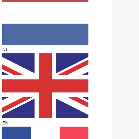
NL
EN