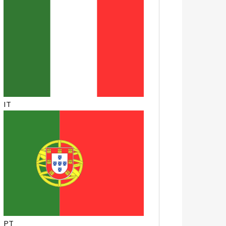
IT
PT