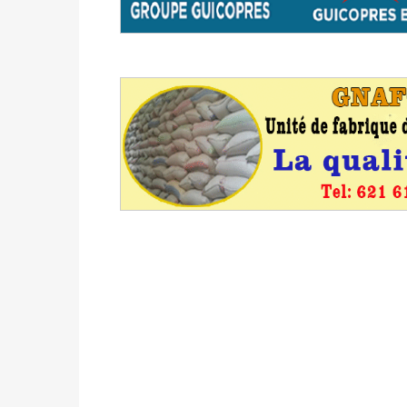
avant le 16 mai 2026 à 16h
Politique
-
Proclamation des résultats glob
statistiques des législatives et communales 
Politique
-
Suite de la publication des résul
ce 03 juin à 14h
Politique
-
Suite de la publication des résul
– mardi 02 juin à 17h
Politique
-
Scrutins : la DGE active un centr
24h/24 et 7j/7