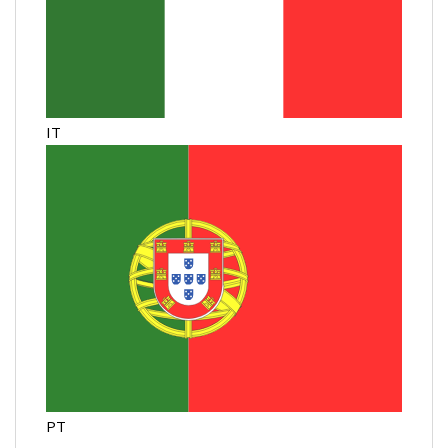
IT
PT