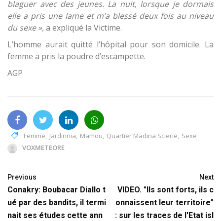
blaguer avec des jeunes. La nuit, lorsque je dormais
elle a pris une lame et m’a blessé deux fois au niveau
du sexe »,
a expliqué la Victime.
L’homme aurait quitté l’hôpital pour son domicile. La
femme a pris la poudre d’escampette.
AGP
Femme
,
Jardinnia
,
Mamou
,
Quartier Madina Scierie
,
Sexe
VOXMETEORE
Previous
Next
Conakry: Boubacar Diallo t
VIDEO. "Ils sont forts, ils c
ué par des bandits, il termi
onnaissent leur territoire"
nait ses études cette ann
: sur les traces de l'Etat isl