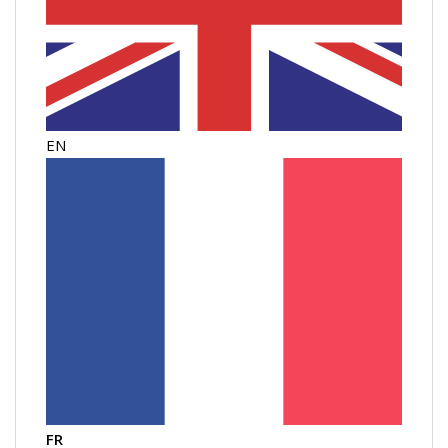
EN
FR