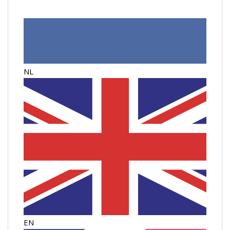
NL
EN