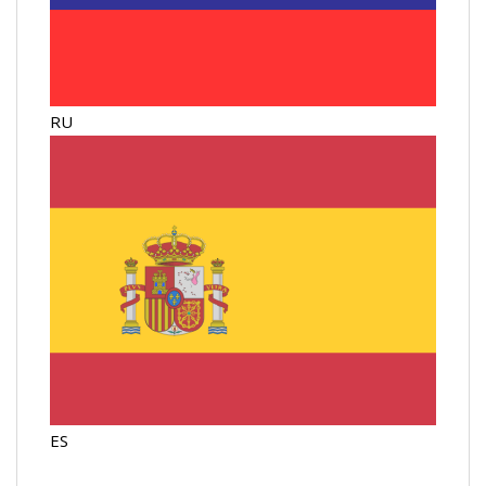
RU
ES