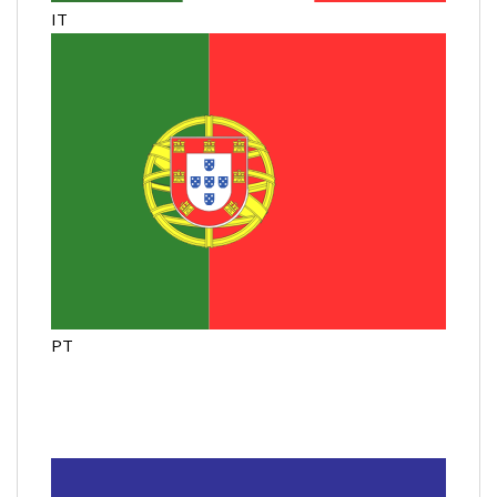
IT
PT