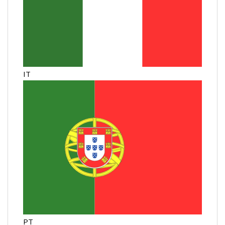
IT
PT