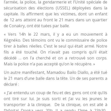
l’armée, la police, la gendarmerie et l’Unité spéciale de
sécurisation des élections (USSEL) déployées dans la
capitale. Ils affirment que les victimes, dont un enfant
de 12 ans atteint au front le 21 mars dans un quartier
de Conakry, ont été tuées par balle.
« Vers 14h le 22 mars, il y a eu un mouvement à
Kégnéko. Des témoins ont vu le commissaire de police
tirer à balles réelles. C’est le seul qui était armé. Notre
fils a été touché. On n’avait pas compris qu’il était
décédé … on l’a cherché et on a retrouvé son corps.
Mais la police n’a pas accepté qu’on le récupère. »
Un autre manifestant, Mamadou Bailo Diallo, a été tué
le 21 mars d’une balle dans la tête. Un de ses parents a
déclaré :
« J’ai entendu un coup de feu et des gens ont crié qu’ils
ont tiré sur lui. Je suis sorti et j’ai vu les jeunes le
transporter à la clinique. De la clinique, on est allé à
l’hôpital Donka vers 20h. Il a rendu l’âme à 23h30.