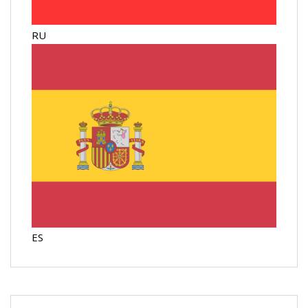
RU
ES