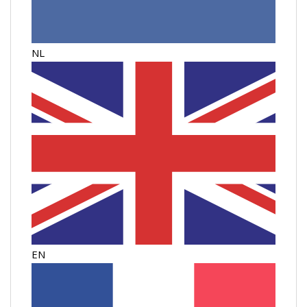
NL
EN