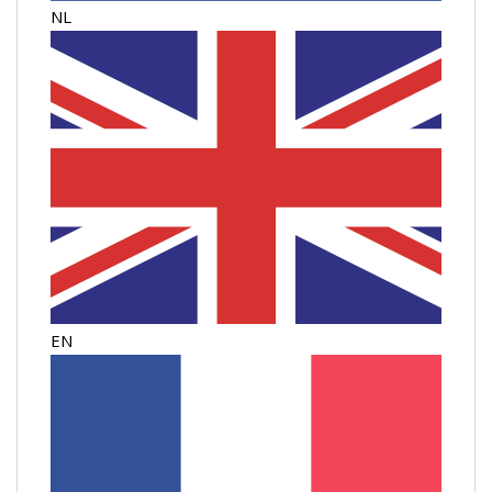
NL
EN