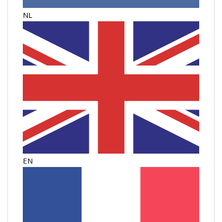
NL
EN