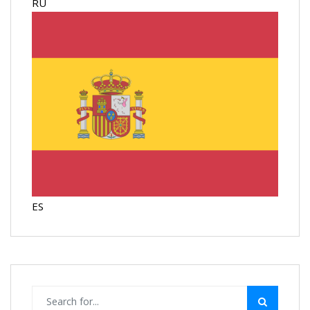
RU
ES