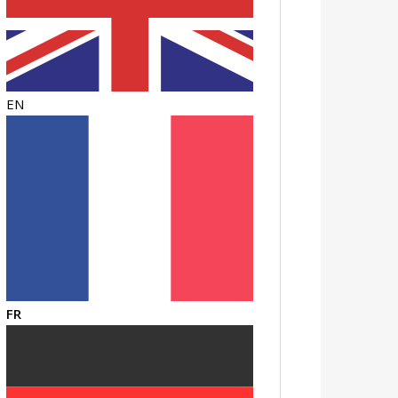
EN
FR