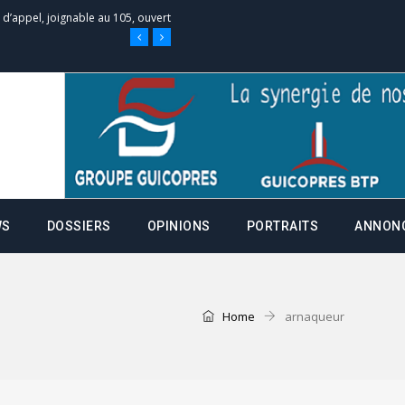
e d’appel, joignable au 105, ouvert
 des campagnes ce jeudi 28 mai à
nce de la fiche de procuration
Commissions Administratives de
WS
DOSSIERS
OPINIONS
PORTRAITS
ANNON
tation de serment et à une
entants aux CACV (centralisation
Home
arnaqueur
it des cartes d’électeurs possible