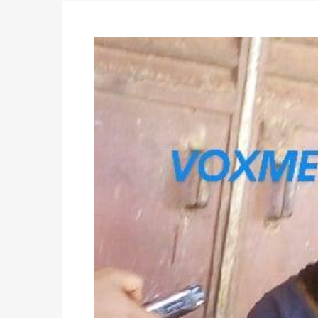
du 16 au 31 mai 2026
Politique
-
Délégués de bureaux de vote : v
avant le 16 mai 2026 à 16h
Politique
-
Proclamation des résultats glob
statistiques des législatives et communales 
Politique
-
Suite de la publication des résul
ce 03 juin à 14h
Politique
-
Suite de la publication des résul
– mardi 02 juin à 17h