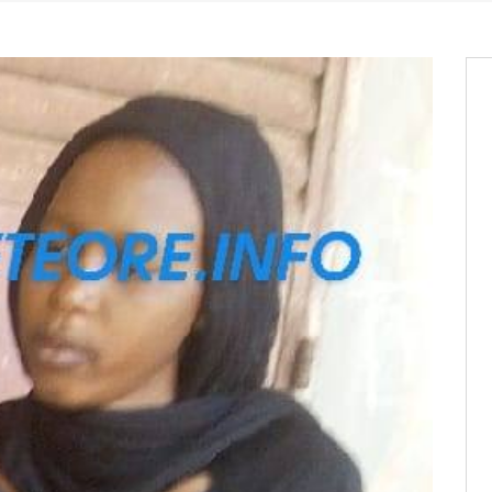
os informations à transmettre
aux provisoires et des
: ce 4 juin à 18h
tats partiels des élections de mai
tats partiels des élections de mai