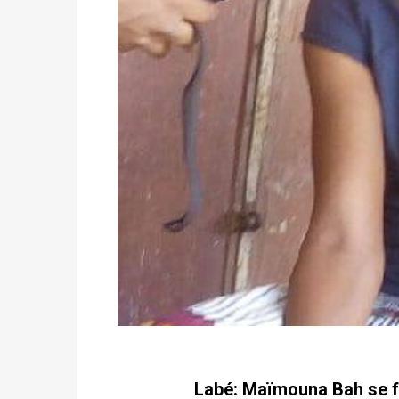
Labé: Maïmouna Bah se fa