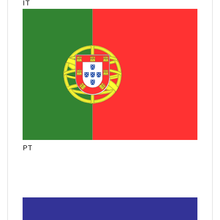
IT
PT