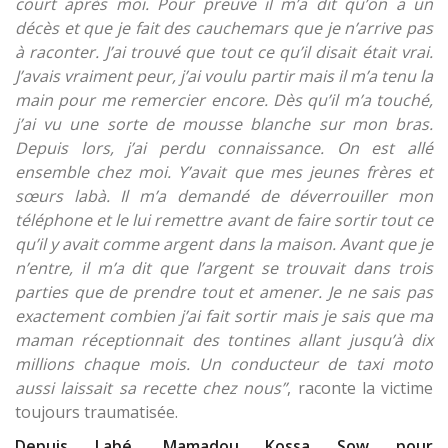
court après moi. Pour preuve il m’a dit qu’on a un
décès et que je fait des cauchemars que je n’arrive pas
à raconter. J’ai trouvé que tout ce qu’il disait était vrai.
J’avais vraiment peur, j’ai voulu partir mais il m’a tenu la
main pour me remercier encore. Dès qu’il m’a touché,
j’ai vu une sorte de mousse blanche sur mon bras.
Depuis lors, j’ai perdu connaissance. On est allé
ensemble chez moi. Y’avait que mes jeunes frères et
sœurs labà. Il m’a demandé de déverrouiller mon
téléphone et le lui remettre avant de faire sortir tout ce
qu’il y avait comme argent dans la maison. Avant que je
n’entre, il m’a dit que l’argent se trouvait dans trois
parties que de prendre tout et amener. Je ne sais pas
exactement combien j’ai fait sortir mais je sais que ma
maman réceptionnait des tontines allant jusqu’à dix
millions chaque mois. Un conducteur de taxi moto
aussi laissait sa recette chez nous”
, raconte la victime
toujours traumatisée.
Depuis Labé, Mamadou Kossa Sow pour