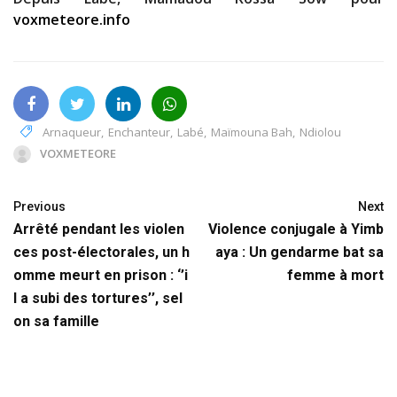
voxmeteore.info
Arnaqueur
,
Enchanteur
,
Labé
,
Maïmouna Bah
,
Ndiolou
VOXMETEORE
Previous
Next
Arrêté pendant les violen
Violence conjugale à Yimb
ces post-électorales, un h
aya : Un gendarme bat sa
omme meurt en prison : ‘’i
femme à mort
l a subi des tortures’’, sel
on sa famille