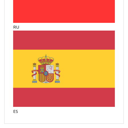
RU
ES