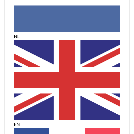
NL
EN