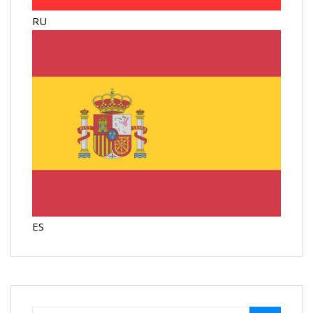
RU
ES