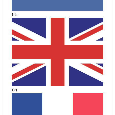
NL
EN