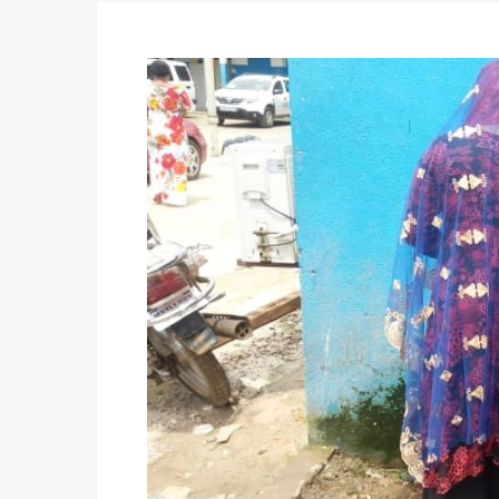
des votes) avant le 16 mai à 16h
Politique
-
Double scrutin du 31 mai : retra
du 16 au 31 mai 2026
Politique
-
Délégués de bureaux de vote : v
avant le 16 mai 2026 à 16h
Politique
-
Proclamation des résultats glob
statistiques des législatives et communales 
Politique
-
Suite de la publication des résul
ce 03 juin à 14h