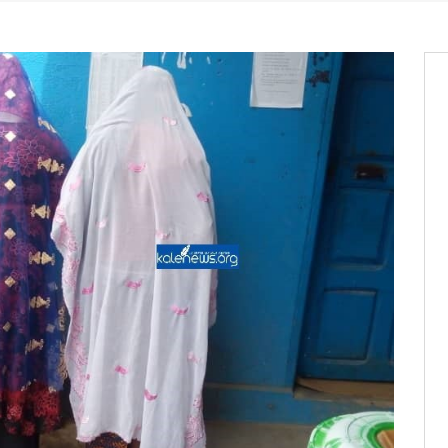
it des cartes d’électeurs possible
os informations à transmettre
aux provisoires et des
: ce 4 juin à 18h
tats partiels des élections de mai