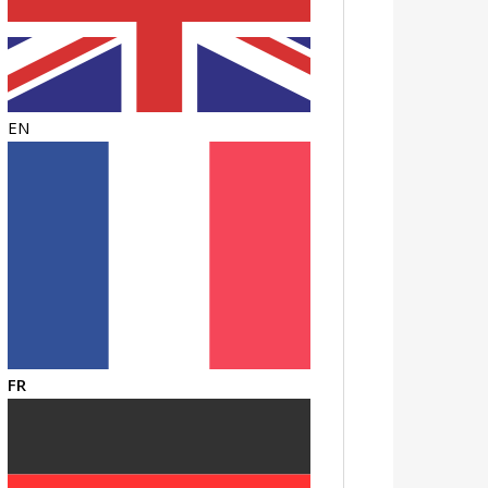
EN
FR