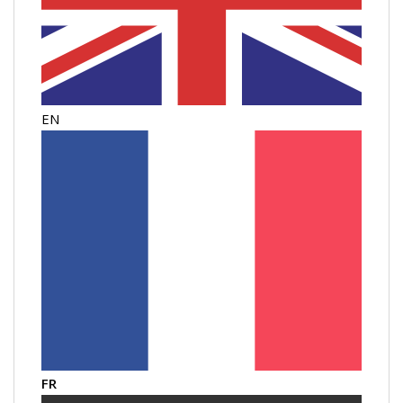
EN
FR