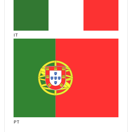
IT
PT