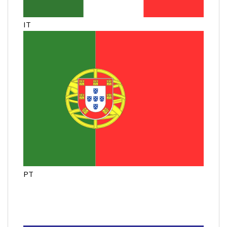
IT
PT