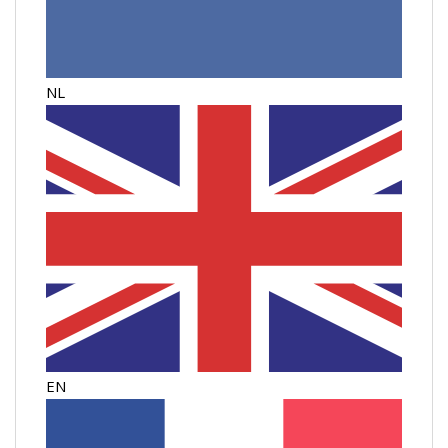
NL
EN