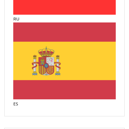
RU
ES