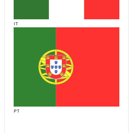
IT
PT