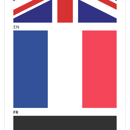
EN
FR