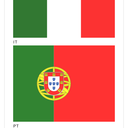
IT
PT