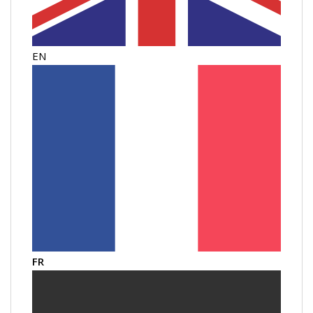
EN
FR