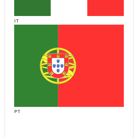
IT
PT