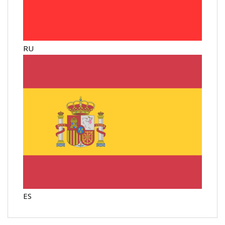
RU
ES