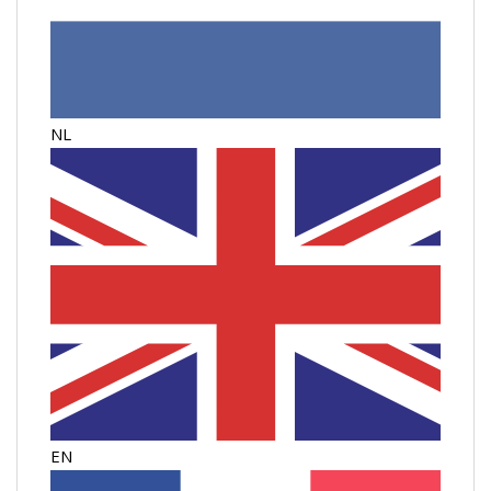
NL
EN