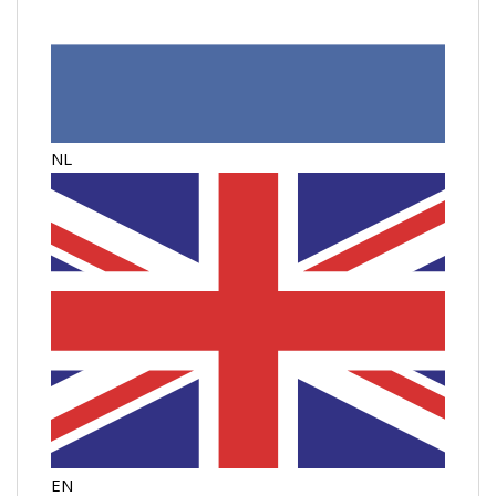
NL
EN