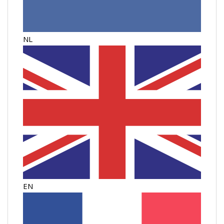
NL
EN