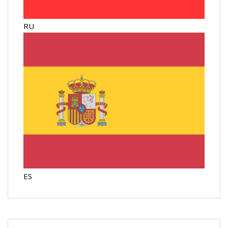
RU
ES