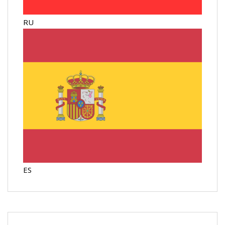
RU
ES