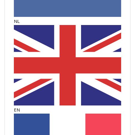
NL
EN