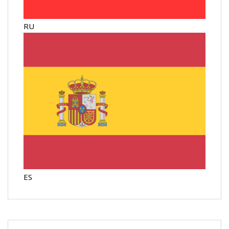
RU
ES