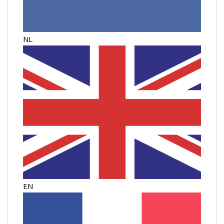
NL
EN