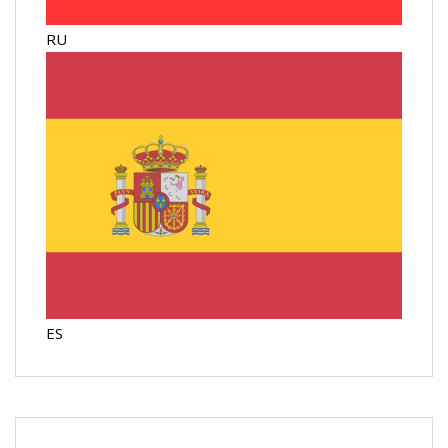
RU
ES