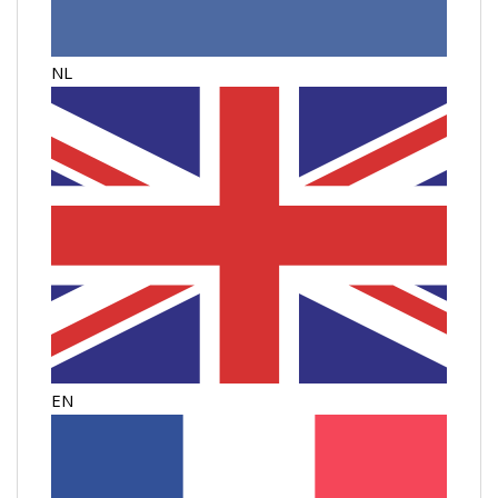
NL
EN