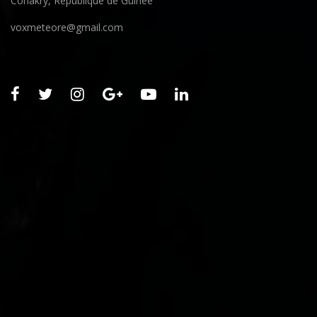
Conakry, République de Guinée
voxmeteore@gmail.com