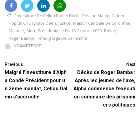
’investiture De Cellou Dalein Diallo
,
Cristine Mamy
,
Guinée
,
Hôpital CHU Ignace Deen
,
Justice
,
Maison Centrale De Coronthie
,
Maladie
,
Mort
,
Présidentielle Du 18 Octobre 2020
,
Prison
,
Roger Bamba
,
Témoignage De Sa Femme
VOXMETEORE
Previous
Next
Malgré l'investiture d'Alph
Décès de Roger Bamba :
a Condé Président pour u
Après les jeunes de l’axe,
n 3ème mandat, Cellou Dal
Alpha commence l’exécuti
ein s'accroche
on sommaire des prisonni
ers politiques