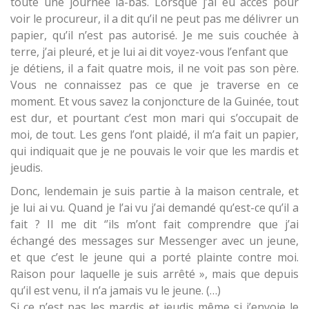
toute une journée là-bas. Lorsque j’ai eu accès pour
voir le procureur, il a dit qu’il ne peut pas me délivrer un
papier, qu’il n’est pas autorisé. Je me suis couchée à
terre, j’ai pleuré, et je lui ai dit voyez-vous l’enfant que
je détiens, il a fait quatre mois, il ne voit pas son père.
Vous ne connaissez pas ce que je traverse en ce
moment. Et vous savez la conjoncture de la Guinée, tout
est dur, et pourtant c’est mon mari qui s’occupait de
moi, de tout. Les gens l’ont plaidé, il m’a fait un papier,
qui indiquait que je ne pouvais le voir que les mardis et
jeudis.
Donc, lendemain je suis partie à la maison centrale, et
je lui ai vu. Quand je l’ai vu j’ai demandé qu’est-ce qu’il a
fait ? Il me dit ‘’ils m’ont fait comprendre que j’ai
échangé des messages sur Messenger avec un jeune,
et que c’est le jeune qui a porté plainte contre moi.
Raison pour laquelle je suis arrêté », mais que depuis
qu’il est venu, il n’a jamais vu le jeune. (…)
Si ce n’est pas les mardis et jeudis même si j’envoie le